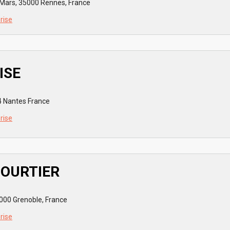
Mars, 35000 Rennes, France
prise
ISE
4 Nantes France
prise
COURTIER
000 Grenoble, France
prise