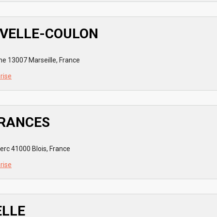
UVELLE-COULON
ne 13007 Marseille, France
prise
RANCES
erc 41000 Blois, France
prise
ELLE