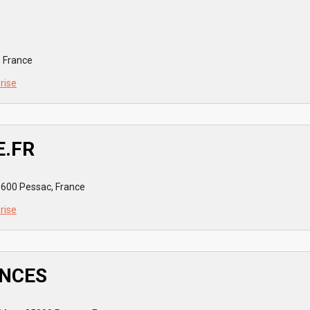
, France
prise
E.FR
3600 Pessac, France
prise
NCES