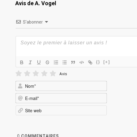
Avis de A. Vogel
S’abonner
{}
[+]
Avis
Nom*
E-
mail*
Site
web
0
COMMENTAIRES