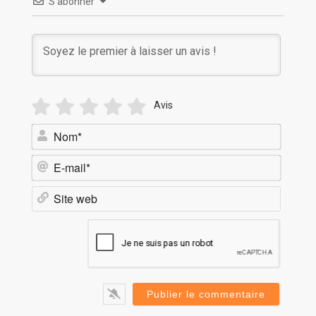
S’abonner
Avis
Nom*
E-
mail*
Site
web