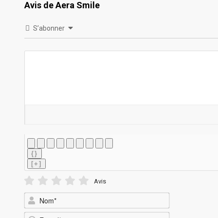
Avis de Aera Smile
S’abonner
{}
[+]
Avis
Nom*
E-