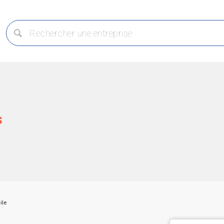
s
ile