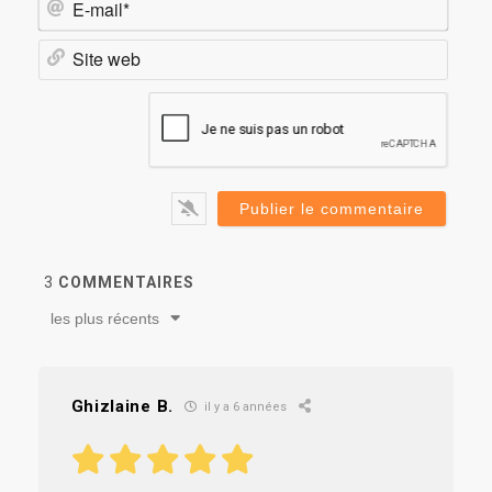
mail*
Site
web
3
COMMENTAIRES
les plus récents
Ghizlaine B.
il y a 6 années