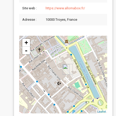
Site web :
https://www.allomabox.fr/
Adresse :
10000 Troyes, France
+
-
Leaflet