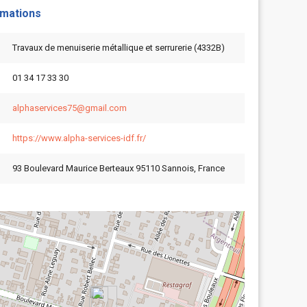
rmations
Travaux de menuiserie métallique et serrurerie (4332B)
01 34 17 33 30
alphaservices75@gmail.com
https://www.alpha-services-idf.fr/
93 Boulevard Maurice Berteaux 95110 Sannois, France