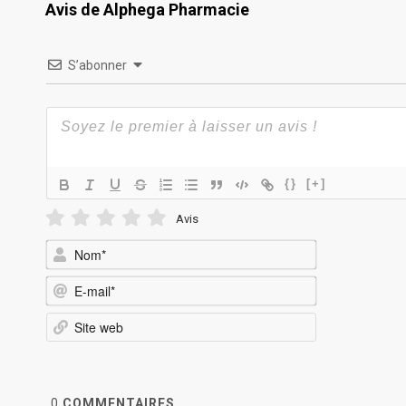
Avis de Alphega Pharmacie
S’abonner
{}
[+]
Avis
Nom*
E-
mail*
Site
web
0
COMMENTAIRES