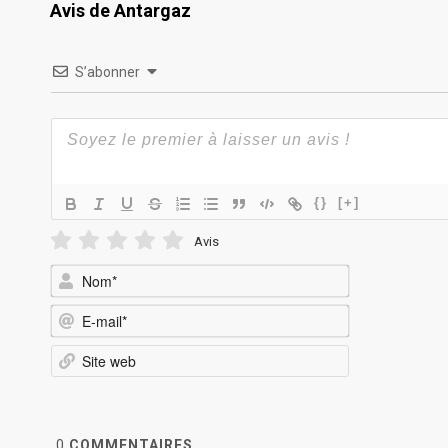
Avis de Antargaz
S’abonner
{}
[+]
Avis
Nom*
E-
mail*
Site
web
0
COMMENTAIRES