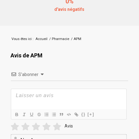
0%
d'avis négatifs
Vous êtes ici :
Accueil
/
Pharmacie
/
APM
Avis de APM
S’abonner
{}
[+]
Avis
Nom*