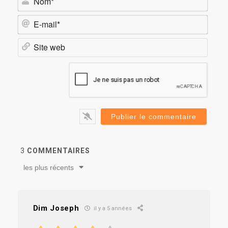
E-
mail*
Site
web
3
COMMENTAIRES
les plus récents
Dim Joseph
il y a 5 années