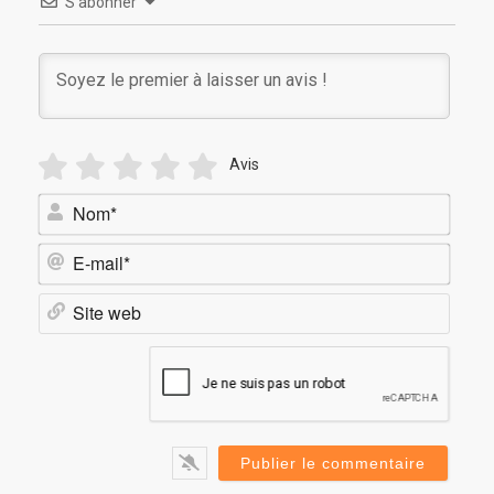
S’abonner
Avis
Nom*
E-
mail*
Site
web