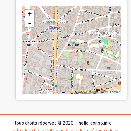
+
-
Leaflet
tous droits réservés © 2020 – hello-conso.info –
infos légales
–
CGU
–
politique de confidentialité
–