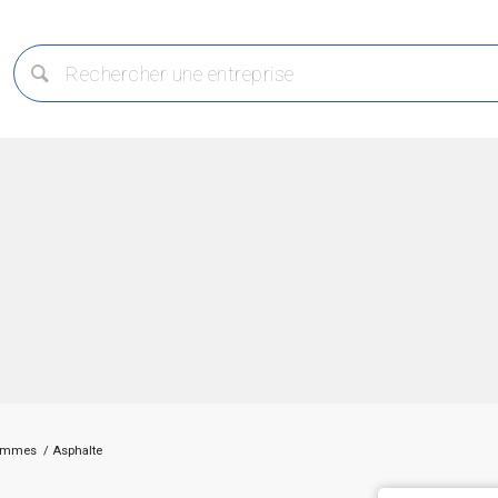
hommes
/
Asphalte