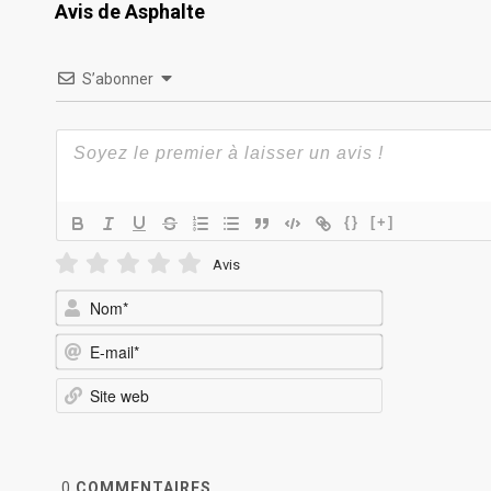
Avis de Asphalte
S’abonner
{}
[+]
Avis
Nom*
E-
mail*
Site
web
0
COMMENTAIRES