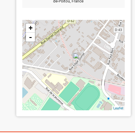
de-Poitou, France
+
-
Leaflet