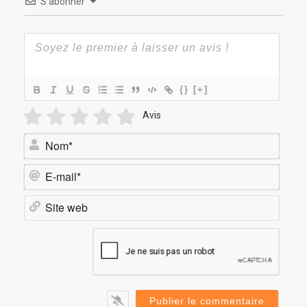
S’abonner
{}
[+]
Avis
Nom*
E-
mail*
Site
web