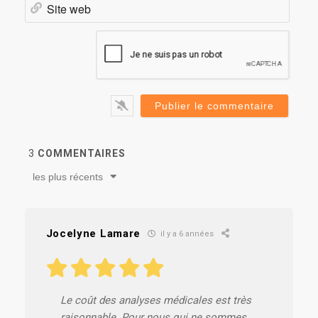
Site
web
3
COMMENTAIRES
les plus récents
Jocelyne Lamare
il y a 6 années
Le coût des analyses médicales est très
raisonnable. Pour nous qui ne sommes