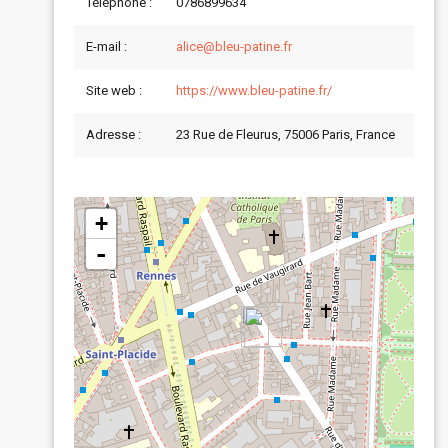
Téléphone :
0786899634
E-mail :
alice@bleu-patine.fr
Site web :
https://www.bleu-patine.fr/
Adresse :
23 Rue de Fleurus, 75006 Paris, France
+
-