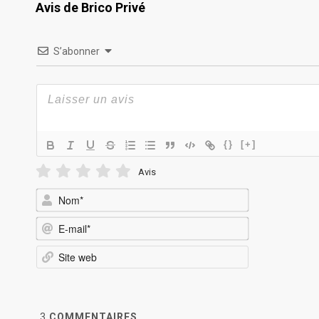
Avis de Brico Privé
S’abonner
{}
[+]
Avis
Nom*
E-
mail*
Site
web
3
COMMENTAIRES