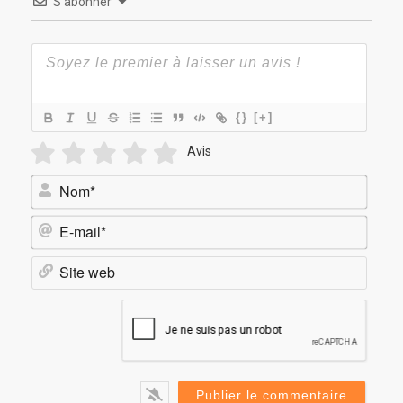
S’abonner
{}
[+]
Avis
Nom*
E-
mail*
Site
web