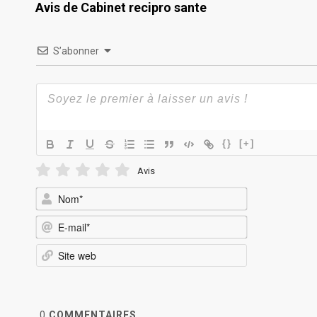
Avis de Cabinet recipro sante
S’abonner
{}
[+]
Avis
Nom*
E-
mail*
Site
web
0
COMMENTAIRES