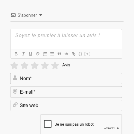
S’abonner
{}
[+]
Avis
Nom*
E-
mail*
Site
web