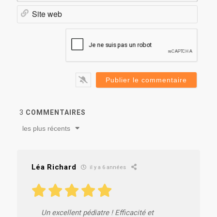
Site
web
3
COMMENTAIRES
les plus récents
Léa Richard
il y a 6 années
Un excellent pédiatre ! Efficacité et