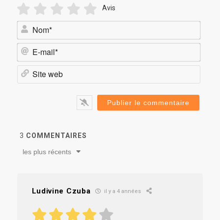
Avis
Nom*
E-
mail*
Site
web
3
COMMENTAIRES
les plus récents
Ludivine Czuba
il y a 4 années