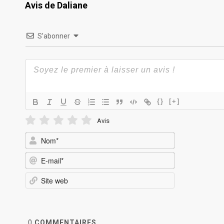
Avis de Daliane
S’abonner
{}
[+]
Avis
Nom*
E-
mail*
Site
web
0
COMMENTAIRES