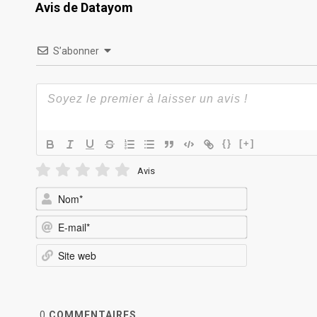
Avis de Datayom
S’abonner
{}
[+]
Avis
Nom*
E-
mail*
Site
web
0
COMMENTAIRES