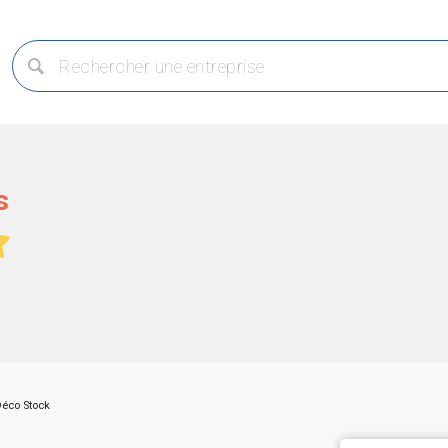
s
éco Stock