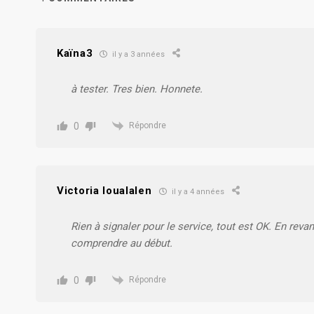
Kaïna3
il y a 3 années
à tester. Tres bien. Honnete.
0
Répondre
Victoria Ioualalen
il y a 4 années
Rien à signaler pour le service, tout est OK. En revanc
comprendre au début.
0
Répondre