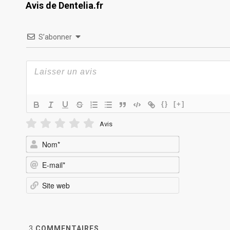
Avis de Dentelia.fr
S’abonner
{}
[+]
Avis
Nom*
E-
mail*
Site
web
3
COMMENTAIRES