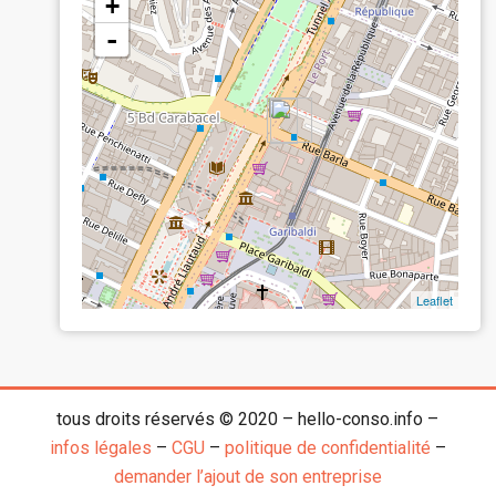
+
-
Leaflet
tous droits réservés © 2020 – hello-conso.info –
infos légales
–
CGU
–
politique de confidentialité
–
demander l’ajout de son entreprise