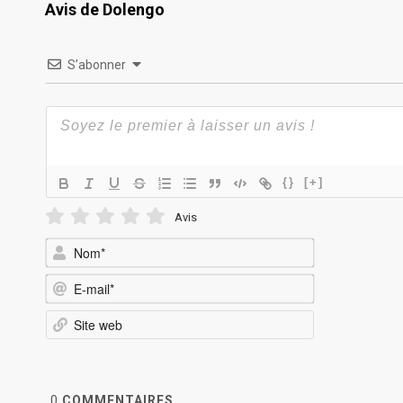
Avis de Dolengo
S’abonner
{}
[+]
Avis
Nom*
E-
mail*
Site
web
0
COMMENTAIRES