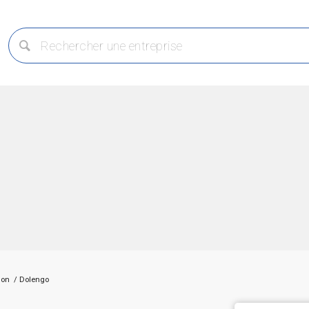
ion
/
Dolengo