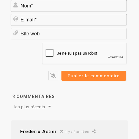
Nom*
E-
mail*
Site
web
3
COMMENTAIRES
les plus récents
Frédéric Astier
il y a 4 années