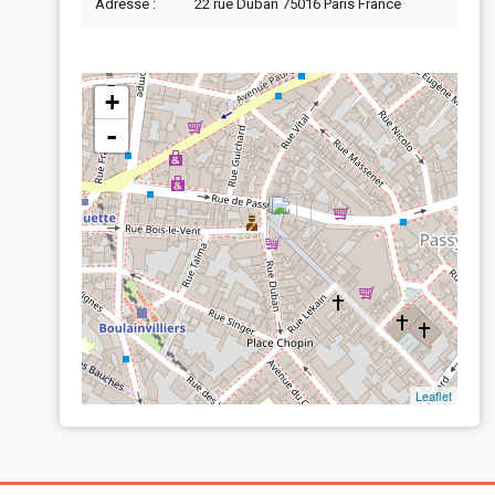
Adresse :
22 rue Duban 75016 Paris France
+
-
Leaflet