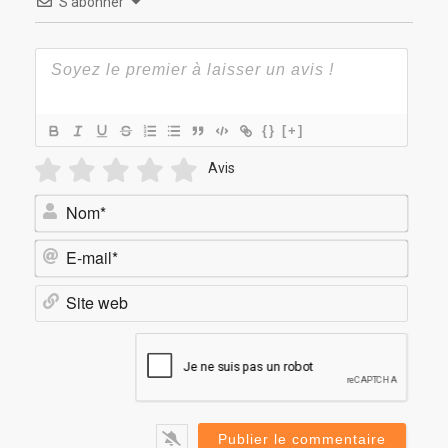
S’abonner
{}
[+]
Avis
Nom*
E-
mail*
Site
web