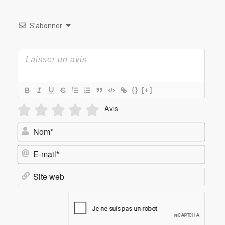
S’abonner
{}
[+]
Avis
Nom*
E-
mail*
Site
web