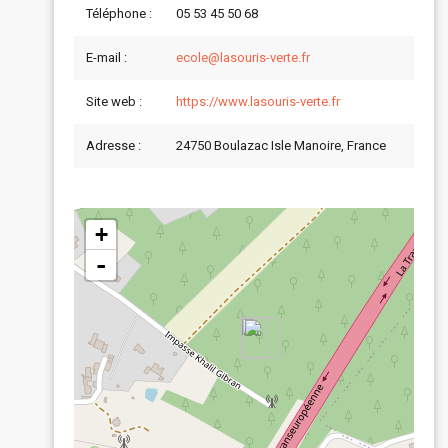
Téléphone :
05 53 45 50 68
E-mail :
ecole@lasouris-verte.fr
Site web :
https://www.lasouris-verte.fr
Adresse :
24750 Boulazac Isle Manoire, France
+
-