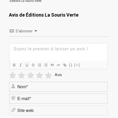
Éditions La Souris Verte
Avis de Éditions La Souris Verte
S’abonner
{}
[+]
Avis
Nom*
E-
mail*
Site
web