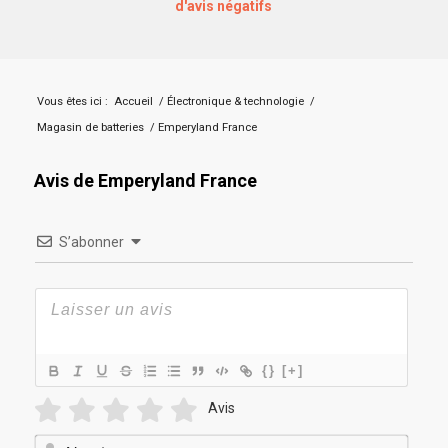
d'avis négatifs
Vous êtes ici :
Accueil
/
Électronique & technologie
/
Magasin de batteries
/
Emperyland France
Avis de Emperyland France
S’abonner
{}
[+]
Avis
Nom*