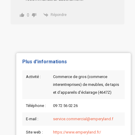
0
Répondre
Plus d'informations
Activité :
Commerce de gros (commerce
interentreprises) de meubles, de tapis
et d'appareils d'éclairage (4647Z)
Téléphone :
09 72 56 02 26
E-mail :
service.commercial@emperyland.f
Site web :
https://www.emperyland.fr/