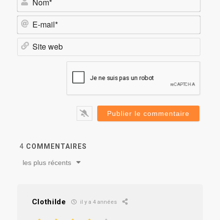
E-
mail*
Site
web
4
COMMENTAIRES
les plus récents
Clothilde
il y a 4 années