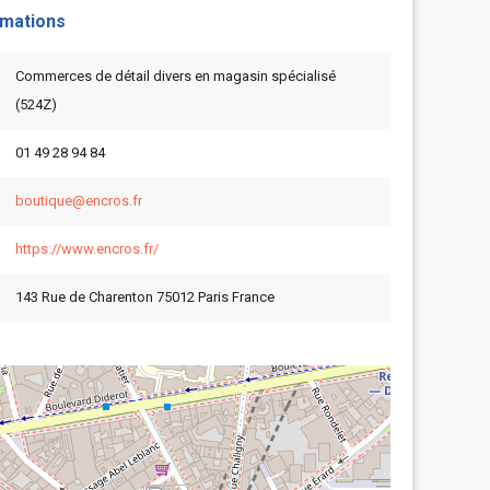
rmations
Commerces de détail divers en magasin spécialisé
(524Z)
01 49 28 94 84
boutique@encros.fr
https://www.encros.fr/
143 Rue de Charenton 75012 Paris France