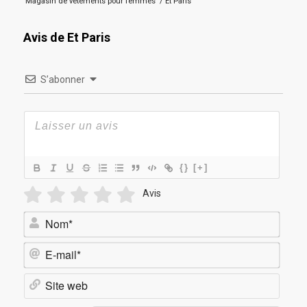
Magasin de vêtements pour femmes
/
Et Paris
Avis de Et Paris
S’abonner
{}
[+]
Avis
Nom*
E-
mail*
Site
web