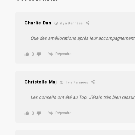
Charlie Dan
il y a 8 années
Que des améliorations après leur accompagnement. P
0
Répondre
Christelle Maj
il y a 7 années
Les conseils ont été au Top. J’étais très bien rassur
0
Répondre