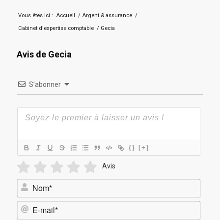
Vous êtes ici :
Accueil
/
Argent & assurance
/
Cabinet d'expertise comptable
/
Gecia
Avis de Gecia
S’abonner
{}
[+]
Avis
Nom*
E-
mail*