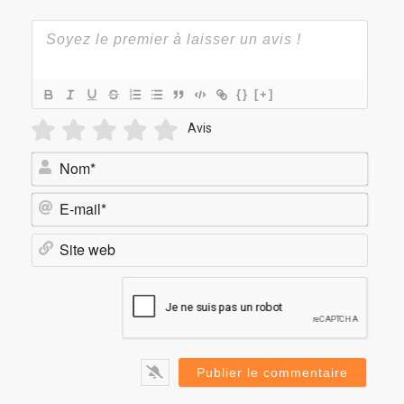
{}
[+]
Avis
Nom*
E-
mail*
Site
web