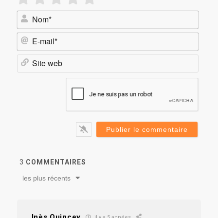
Nom*
E-
mail*
Site
web
3
COMMENTAIRES
les plus récents
Inès Quincey
il y a 5 années