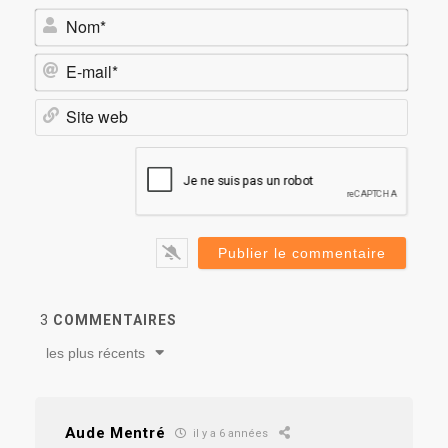
Nom*
E-
mail*
Site
web
3
COMMENTAIRES
les plus récents
Aude Mentré
il y a 6 années