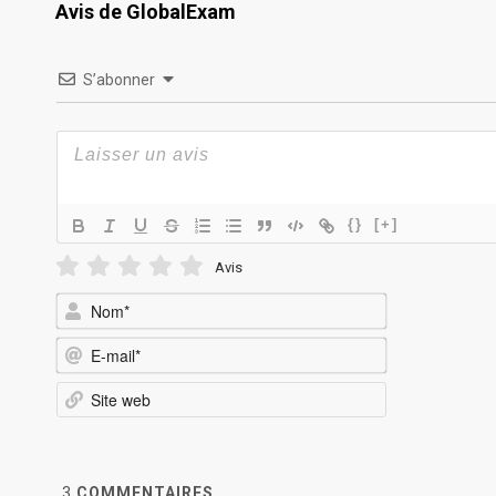
Avis de GlobalExam
S’abonner
{}
[+]
Avis
Nom*
E-
mail*
Site
web
3
COMMENTAIRES