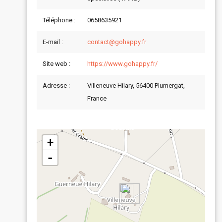
Téléphone :
0658635921
E-mail :
contact@gohappy.fr
Site web :
https://www.gohappy.fr/
Adresse :
Villeneuve Hilary, 56400 Plumergat,
France
+
-