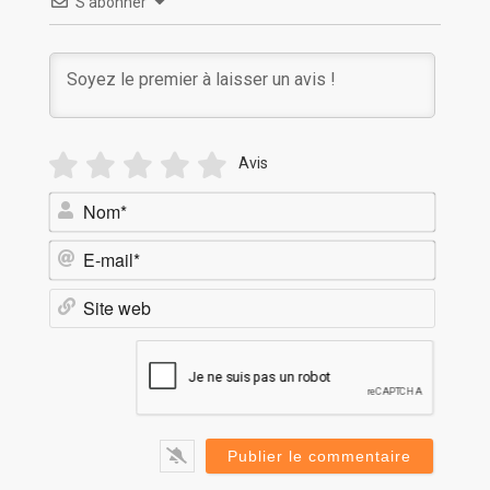
S’abonner
Avis
Nom*
E-
mail*
Site
web