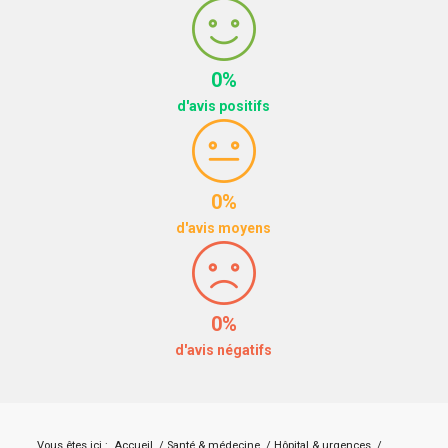
0%
d'avis positifs
0%
d'avis moyens
0%
d'avis négatifs
Vous êtes ici :
Accueil
/
Santé & médecine
/
Hôpital & urgences
/