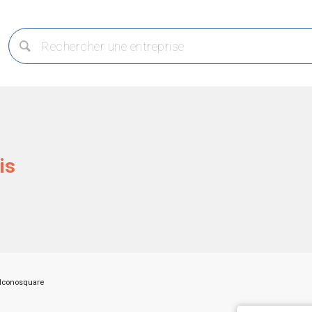
is
Iconosquare