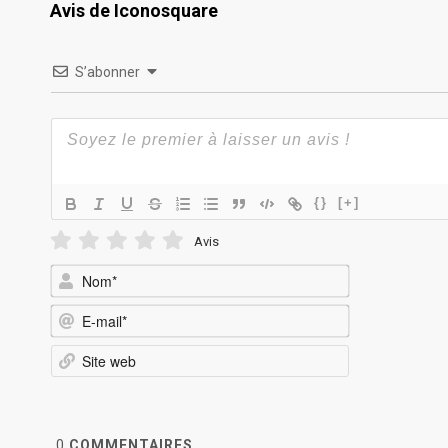
Avis de Iconosquare
S’abonner
{}
[+]
Avis
Nom*
E-
mail*
Site
web
0
COMMENTAIRES