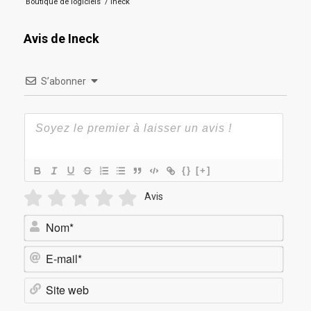
Boutique de logiciels
/
Ineck
Avis de Ineck
S’abonner
{}
[+]
Avis
Nom*
E-
mail*
Site
web