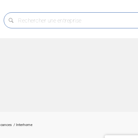
acances
/
Interhome