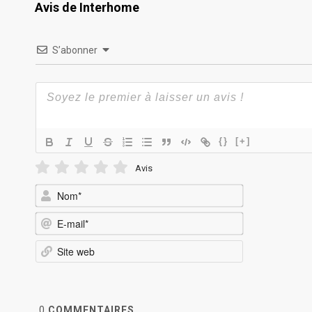
Avis de Interhome
S’abonner
{}
[+]
Avis
Nom*
E-
mail*
Site
web
0
COMMENTAIRES