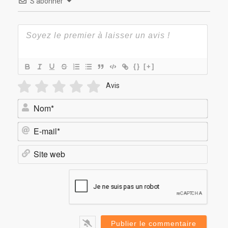
S’abonner
{}
[+]
Avis
Nom*
E-
mail*
Site
web