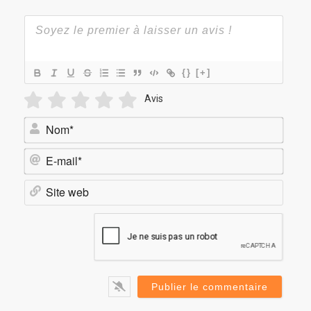
{}
[+]
Avis
Nom*
E-
mail*
Site
web