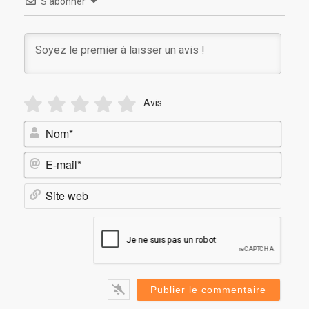
S’abonner
Avis
Nom*
E-
mail*
Site
web