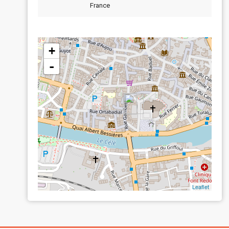
France
+
-
Leaflet