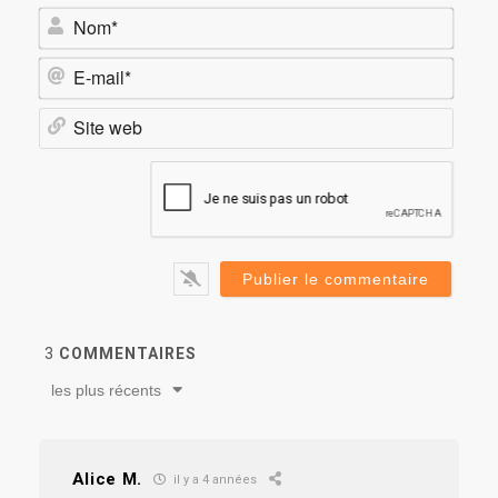
Nom*
E-
mail*
Site
web
3
COMMENTAIRES
les plus récents
Alice M.
il y a 4 années